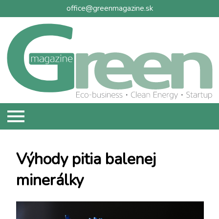
office@greenmagazine.sk
O NÁS
Výhody pitia balenej
REPORTÁŽE
minerálky
DISTRIBÚCIA