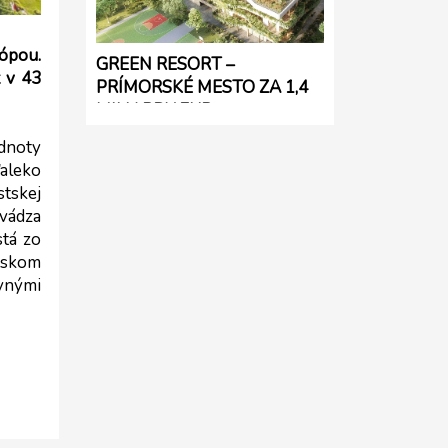
ópou. 
GREEN RESORT –
 v 43 
PRÍMORSKÉ MESTO ZA 1,4
MILIARDY EUR
dnoty 
aleko 
tskej 
ádza 
tá zo 
skom 
nými 