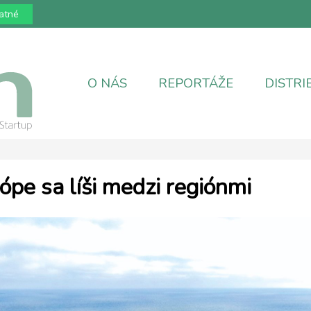
atné
O NÁS
REPORTÁŽE
DISTRI
ópe sa líši medzi regiónmi