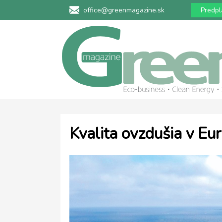
office@greenmagazine.sk
Predpl
Kvalita ovzdušia v Eur