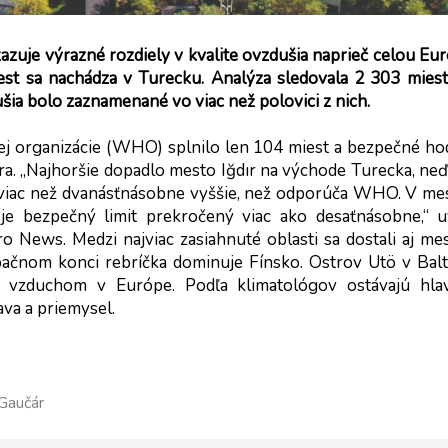
zuje výrazné rozdiely v kvalite ovzdušia naprieč celou Eur
iest sa nachádza v Turecku. Analýza sledovala 2 303 miest
šia bolo zaznamenané vo viac než polovici z nich. 
ej organizácie (WHO) splnilo len 104 miest a bezpečné ho
rra. „Najhoršie dopadlo mesto Iğdır na východe Turecka, neď
 viac než dvanásťnásobne vyššie, než odporúča WHO. V mes
e bezpečný limit prekročený viac ako desaťnásobne,“ uv
News. Medzi najviac zasiahnuté oblasti sa dostali aj mes
ačnom konci rebríčka dominuje Fínsko. Ostrov Utö v Balt
ím vzduchom v Európe. Podľa klimatológov ostávajú hlav
ava a priemysel.
 Gaučár