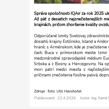
Správa spoločnosti IQAir za rok 2025 uka
Až päť z desiatich najznečistenejších m
krajinách, pričom zhoršenie kvality ovzdu
Odporúčané limity Svetovej zdravotníck
dosiahli krajiny Estónsko, Island a Ando
hraníc s Arménskom, kde je znečistenie
časti Buca v prímorskom meste Izmir j
medzinárodné spravodajské médium Euro 
Srbska a z Bosny a Hercegoviny. Na op
mori patrí medzi miesta s najčistejš
príčinami znečistenia fosílne palivá, dopr
Zdroje : foto: Utö Havshotel
Publikované : 22.4.2026 Autor: Ing. Kamil