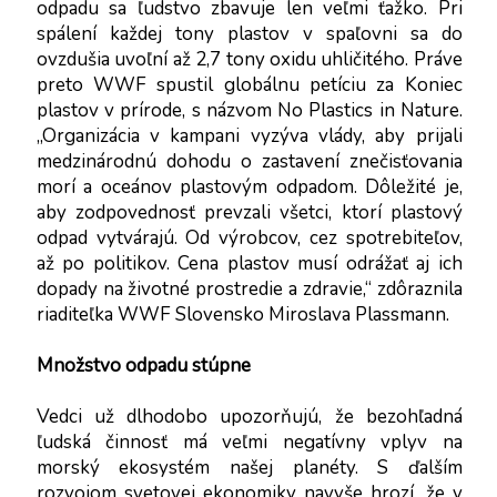
odpadu sa ľudstvo zbavuje len veľmi ťažko. Pri 
spálení každej tony plastov v spaľovni sa do 
ovzdušia uvoľní až 2,7 tony oxidu uhličitého. Práve 
preto WWF spustil globálnu petíciu za Koniec 
plastov v prírode, s názvom No Plastics in Nature. 
„Organizácia v kampani vyzýva vlády, aby prijali 
medzinárodnú dohodu o zastavení znečisťovania 
morí a oceánov plastovým odpadom. Dôležité je, 
aby zodpovednosť prevzali všetci, ktorí plastový 
odpad vytvárajú. Od výrobcov, cez spotrebiteľov, 
až po politikov. Cena plastov musí odrážať aj ich 
dopady na životné prostredie a zdravie,“ zdôraznila 
riaditeľka WWF Slovensko Miroslava Plassmann.
Množstvo odpadu stúpne
Vedci už dlhodobo upozorňujú, že bezohľadná 
ľudská činnosť má veľmi negatívny vplyv na 
morský ekosystém našej planéty. S ďalším 
rozvojom svetovej ekonomiky navyše hrozí, že v 