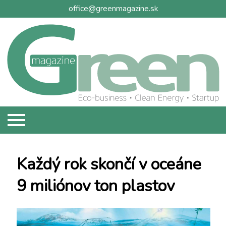
office@greenmagazine.sk
O NÁS
Každý rok skončí v oceáne
REPORTÁŽE
9 miliónov ton plastov
DISTRIBÚCIA