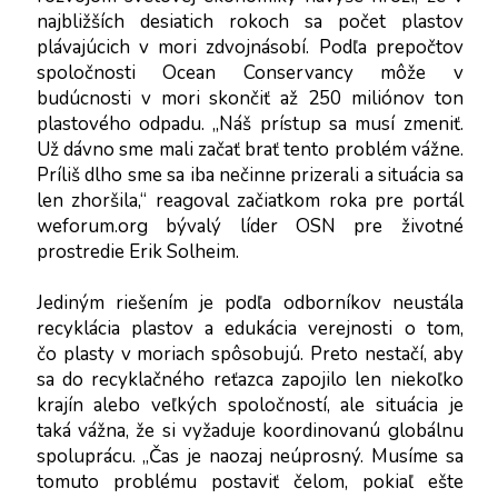
najbližších desiatich rokoch sa počet plastov 
plávajúcich v mori zdvojnásobí. Podľa prepočtov 
spoločnosti Ocean Conservancy môže v 
budúcnosti v mori skončiť až 250 miliónov ton 
plastového odpadu. „Náš prístup sa musí zmeniť. 
Už dávno sme mali začať brať tento problém vážne. 
Príliš dlho sme sa iba nečinne prizerali a situácia sa 
len zhoršila,“ reagoval začiatkom roka pre portál 
weforum.org bývalý líder OSN pre životné 
prostredie Erik Solheim.
Jediným riešením je podľa odborníkov neustála 
recyklácia plastov a edukácia verejnosti o tom, 
čo plasty v moriach spôsobujú. Preto nestačí, aby 
sa do recyklačného reťazca zapojilo len niekoľko 
krajín alebo veľkých spoločností, ale situácia je 
taká vážna, že si vyžaduje koordinovanú globálnu 
spoluprácu. „Čas je naozaj neúprosný. Musíme sa 
tomuto problému postaviť čelom, pokiaľ ešte 