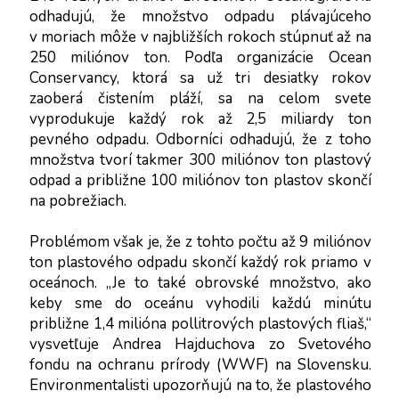
odhadujú, že množstvo odpadu plávajúceho 
v moriach môže v najbližších rokoch stúpnuť až na 
250 miliónov ton. Podľa organizácie Ocean 
Conservancy, ktorá sa už tri desiatky rokov 
zaoberá čistením pláží, sa na celom svete 
vyprodukuje každý rok až 2,5 miliardy ton 
pevného odpadu. Odborníci odhadujú, že z toho 
množstva tvorí takmer 300 miliónov ton plastový 
odpad a približne 100 miliónov ton plastov skončí 
na pobrežiach.
Problémom však je, že z tohto počtu až 9 miliónov 
ton plastového odpadu skončí každý rok priamo v 
oceánoch. „Je to také obrovské množstvo, ako 
keby sme do oceánu vyhodili každú minútu 
približne 1,4 milióna pollitrových plastových fliaš,“ 
vysvetľuje Andrea Hajduchova zo Svetového 
fondu na ochranu prírody (WWF) na Slovensku. 
Environmentalisti upozorňujú na to, že plastového 