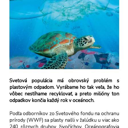
PARTNERI
KONTAKTY
Svetová populácia má obrovský problém s 
plastovým odpadom. Vyrábame ho tak veľa, že ho 
vôbec nestíhame recyklovať, a preto milióny ton 
odpadkov končia každý rok v oceánoch.
Podľa odborníkov zo Svetového fondu na ochranu 
prírody (WWF) sa plasty našli v žalúdku u viac ako 
240 rôznych druhov živočíchov. Oceánografovia 