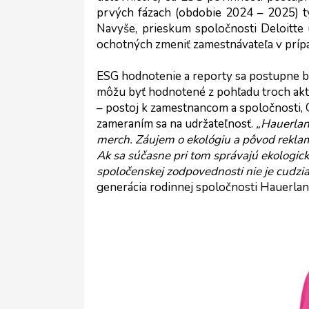
prvých fázach (obdobie 2024 – 2025) tý
Navyše, prieskum spoločnosti Deloitte 
ochotných zmeniť zamestnávateľa v prípade
ESG hodnotenie a reporty sa postupne bud
môžu byť hodnotené z pohľadu troch aktiv
– postoj k zamestnancom a spoločnosti, G
zameraním sa na udržateľnosť. 
„Hauerland
merch. Záujem o ekológiu a pôvod reklam
Ak sa súčasne pri tom správajú ekologick
spoločenskej zodpovednosti nie je cudzia
generácia rodinnej spoločnosti Hauerlan