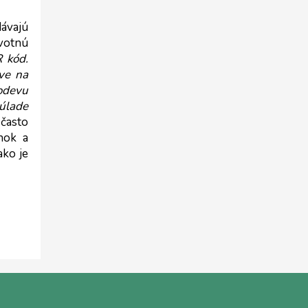
ávajú 
votnú 
 kód. 
ve na 
odevu 
úlade 
často 
nok a 
ko je 