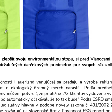
 zlepšiť svoju environmentálnu stopu, si pred Vianocami 
držateľných darčekových predmetov pre svojich zákazník
čnosti Hauerland venujúcej sa predaju a výrobe reklam
em o ekologický firemný merch narastá: „Podľa predbež
y môžem potvrdiť, že približne 2/3 klientov vyslovene vyb
bo automaticky očakávali, že to tak bude.“ Podľa CSRD sme
legislatívy hlavne v podobe novely zákona č. 431/2002 Z.
e rozširujú na slovenské firmy. Povinnosť ESG reportingu