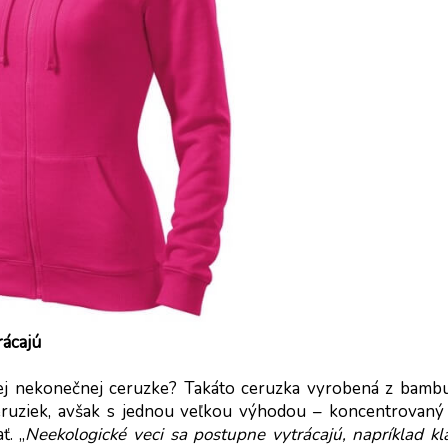
rácajú
vej nekonečnej ceruzke? Takáto ceruzka vyrobená z bambu
uziek, avšak s jednou veľkou výhodou – koncentrovaný u
ť. „
Neekologické veci sa postupne vytrácajú, napríklad kla