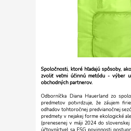
Spoločnosti, ktoré hľadajú spôsoby, ako
zvoliť veľmi účinnú metódu - výber u
obchodných partnerov.
Odborníčka Diana Hauerland zo spolo
predmetov potvrdzuje, že záujem firi
odhadov tohtoročnej predvianočnej sezón
predmety v nejakej forme ekologické ale
(prenesenej v máji 2024 do slovenskej 
účtovníctve) sa ESG povinnosti postupn