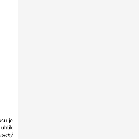
su je 
hlík 
sický 