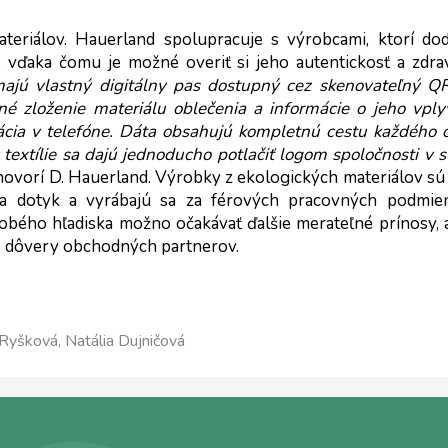
teriálov. Hauerland spolupracuje s výrobcami, ktorí dod
 vďaka čomu je možné overiť si jeho autentickosť a zdra
ajú vlastný digitálny pas dostupný cez skenovateľný QR
é zloženie materiálu oblečenia a informácie o jeho vply
ikácia v telefóne. Dáta obsahujú kompletnú cestu každého 
textílie sa dajú jednoducho potlačiť logom spoločnosti v s
hovorí D. Hauerland. Výrobky z ekologických materiálov sú 
ie na dotyk a vyrábajú sa za férových pracovných podmie
obého hľadiska možno očakávať ďalšie merateľné prínosy, a
ie dôvery obchodných partnerov.
Ryšková, Natália Dujničová