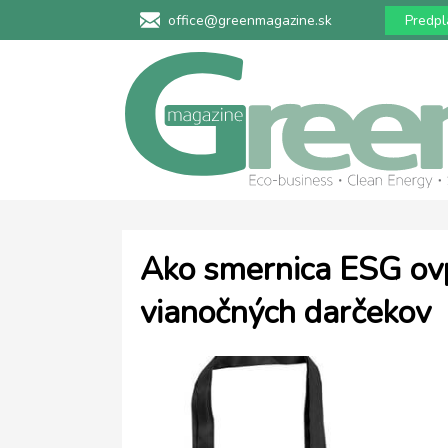
office@greenmagazine.sk
Predpl
Ako smernica ESG ovp
vianočných darčekov