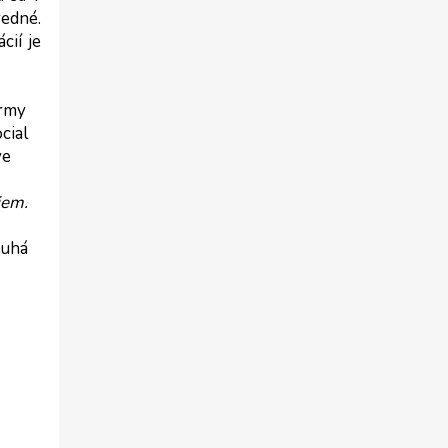
edné. 
ií je 
rmy 
ial 
e 
em. 
uhá 