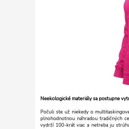
Neekologické materiály sa postupne vyt
Počuli ste už niekedy o multitaskingo
plnohodnotnou náhradou tradičných cer
vydrží 100-krát viac a netreba ju strúha