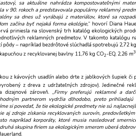
lastový, sa aktuálne nahrádza kompostovateľnými materiá
ala v 90. rokoch a predstavovala populárny reklamný predme
alóny sa dnes už vyrábajú z materiálov, ktoré sa rozpad
dom začína byť nejaká forma ekológie,
“ hovorí Diana Haue
rvá priniesla na slovenský trh katalóg ekologických prod
ednotlivých reklamných predmetov. V takomto katalógu ná
žití pôdy – napríklad bezdrôtové slúchadlá spotrebujú 2,72 k
3
s kapucňou z recyklovanej bavlny 11,76 kg CO
-EQ, 2,26 m
2
u z kávových usadlín alebo drte z jablkových šupiek či p
 vyrobený z dreva z udržateľných zdrojov). Jedinečné rek
 dizajnové zároveň. „
Firmy preferujú reklamné a darče
hodným partnerom vydržia dlhodobo, preto prihliadajú a
me si povedať, že tie ekologické predmety nie sú najlacnejši
cie aj zdroje získania recyklovaných surovín, predovšetkým 
sto napríklad korporáty, ktoré musia nasledovať smernice
druhá skupina firiem sa ekologickým smerom uberá dobrov
Hauerland.