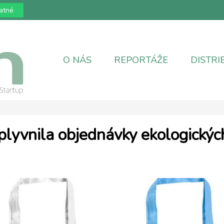
atné
O NÁS
REPORTÁŽE
DISTRI
lyvnila objednávky ekologickýc