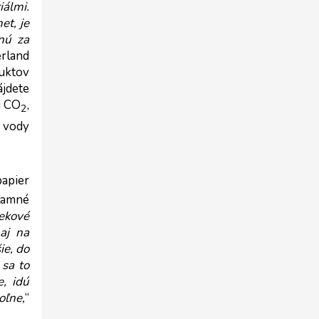
lmi. 
t, je 
nú za 
rland 
uktov 
jdete 
g CO
, 
2
 vody 
apier 
lamné 
kové 
j na 
e, do 
sa to 
, idú 
oľne,
“ 