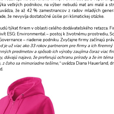
ka veľkých podnikov, na výber nebudú mať ani malé a str
uvádza, že až 42 % zamestnancov z radov mladých generác
, že nevyvíja dostatočné úsilie pri klimatickej otázke.
ú týkať firiem v oblasti celého dodávateľského reťazca. Fi
ít ESG: Environmental – postoj k životnému prostrediu, Soc
overnance – riadenie podniku. Zvyčajne firmy začínajú práv
 je už viac ako 33 rokov partnerom pre firmy a ich firemný 
ných predmetov a spôsob ich výroby zaujíma čoraz viac firi
y, dávajú najavo, že preferujú ochranu prírody a že im téma 
, z čoho sa mimoriadne tešíme,“ 
uvádza Diana Hauerland, dr
d.