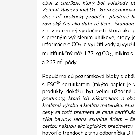
obal z cukríkov, ktorý bol voľakedy p
Zohnať klasickú igelitku, ktorá dominov
dnes už prakticky problém, plastové b
rovnaký čas ako dubové lístie. Štandar
z rovnomennej spoločnosti, ktorá ako p
s presným vyčíslením uhlíkovej stopy j
informácie o CO
, o využití vody aj vyu
2
multifunkčný nôž 1,77 kg CO
, mikina 
2
2
a 2,27 m
 pôdy. 
Populárne sú poznámkové bloky s obálko
®
s FSC
 certifikátom (takýto papier je
produkty dokážu byť veľmi užitočné a
predmety, ktoré ich zákazníkom a obc
kvalitnú výrobu a kvalitu materiálu. Musí
ceny sa totiž premieta aj cena certifiká
týka bavlny. Jedna skupina firiem – ča
cestou nákupu ekologických predmetov, 
hovorí o trendoch z trhu odborníčka D. 