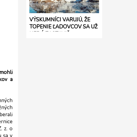
VÝSKUMNÍCI VARUJÚ, ŽE
TOPENIE ĽADOVCOV SA UŽ
NEDÁ ZASTAVIŤ
mohli 
ov a 
ných 
ných 
erali 
rnice 
 z. o 
 sa v 