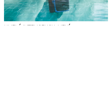
UMELÁ INTELIGENCIA MENÍ
STAROSTLIVOSŤ O BAZÉNY
06.5.2026
Robotické čistenie bazénov sa posúva na novú úroveň
a postupne môže vytlačiť zdĺhavú manuálnu údržbu.
Technologická spoločnosť Beatbot predstavila zariadenie
s názvom Beatbot Sora 70.